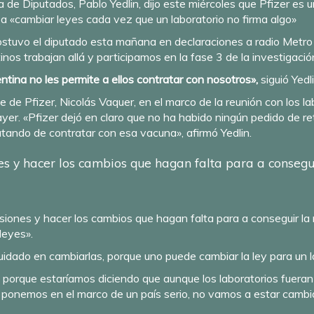
 de Diputados, Pablo Yedlin, dijo este miércoles que Pfizer es 
 a «cambiar leyes cada vez que un laboratorio no firma algo»
ostuvo el diputado esta mañana en declaraciones a radio Metro
nos trabajan allá y participamos en la fase 3 de la investigació
entina no les permite a ellos contratar con nosotros»,
siguió Yedli
te de Pfizer, Nicolás Vaquer,
en el marco de la reunión con los l
yer. «Pfizer dejó en claro que no ha habido ningún pedido de re
tando de contratar con esa vacuna», afirmó Yedlin.
es y hacer los cambios que hagan falta para a consegu
usiones y hacer los cambios que hagan falta para a conseguir l
leyes».
idado en cambiarlas, porque uno puede cambiar la ley para un l
 porque estaríamos diciendo que aunque los laboratorios fueran
ponemos en el marco de un país serio, no vamos a estar cambia