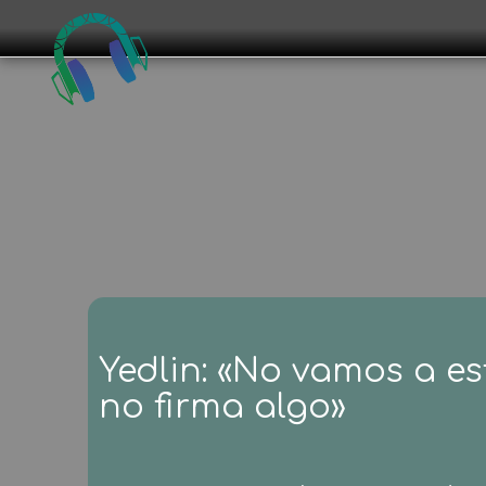
Yedlin: «No vamos a e
no firma algo»