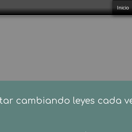
Inicio
star cambiando leyes cada v