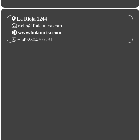
La Rioja 1244
radio@fmlaunica.com
www.fmlaunica.com
+5492804705231