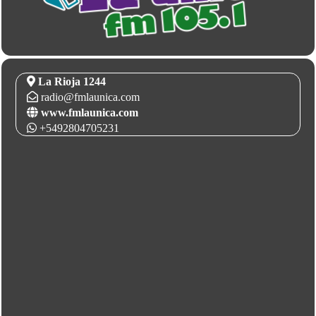
La Rioja 1244
radio@fmlaunica.com
www.fmlaunica.com
+5492804705231