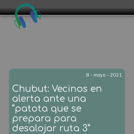
8 - mayo - 2021
Chubut: Vecinos en
alerta ante una
“patota que se
prepara para
desalojar ruta 3”