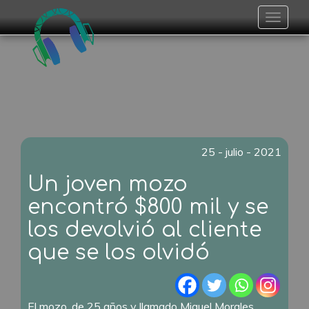
Toggle
navigat
25 - julio - 2021
Un joven mozo
encontró $800 mil y se
los devolvió al cliente
que se los olvidó
El mozo, de 25 años y llamado Miguel Morales,