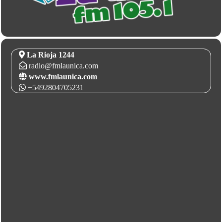
La Rioja 1244
radio@fmlaunica.com
www.fmlaunica.com
+5492804705231