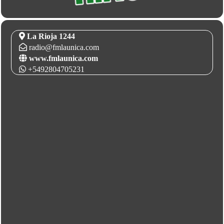
La Rioja 1244
radio@fmlaunica.com
www.fmlaunica.com
+5492804705231