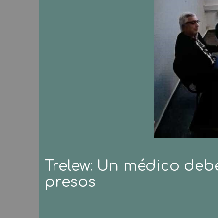
Trelew: Un médico deb
presos