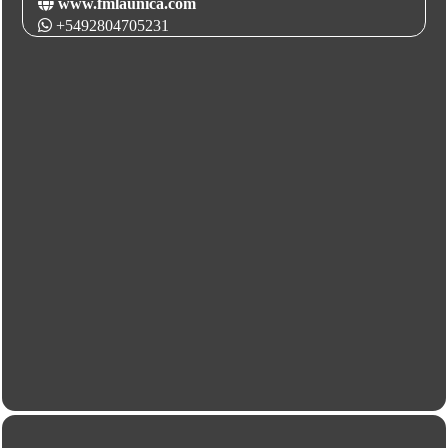
www.fmlaunica.com
+5492804705231