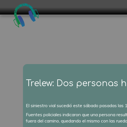
Trelew: Dos personas h
El siniestro vial sucedió este sábado pasadas las 1
Fuentes policiales indicaron que una persona resu
fuera del camino, quedando el mismo con las ruedas