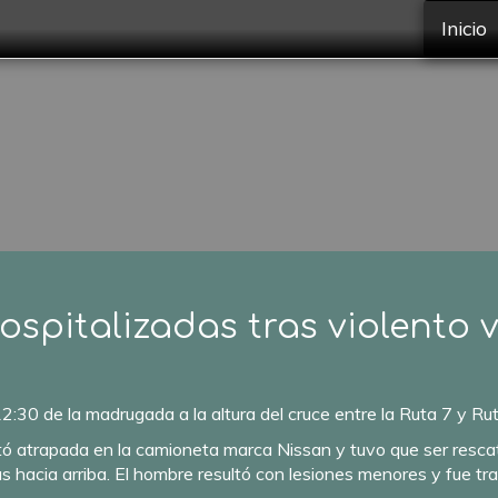
Inicio
ospitalizadas tras violento 
2:30 de la madrugada a la altura del cruce entre la Ruta 7 y Rut
ltó atrapada en la camioneta marca Nissan y tuvo que ser rescat
 hacia arriba. El hombre resultó con lesiones menores y fue tra