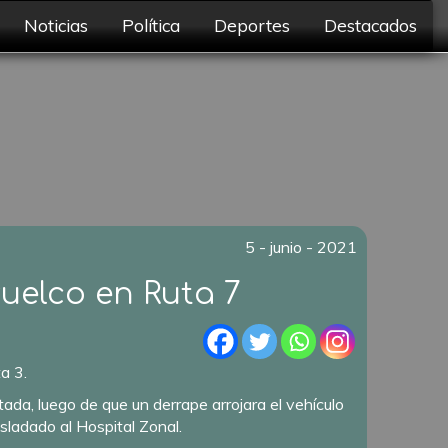
Noticias
Política
Deportes
Destacados
5 - junio - 2021
vuelco en Ruta 7
a 3.
ada, luego de que un derrape arrojara el vehículo
sladado al Hospital Zonal.