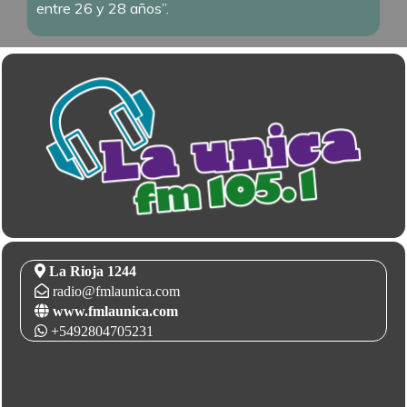
entre 26 y 28 años”.
La Rioja 1244
radio@fmlaunica.com
www.fmlaunica.com
+5492804705231