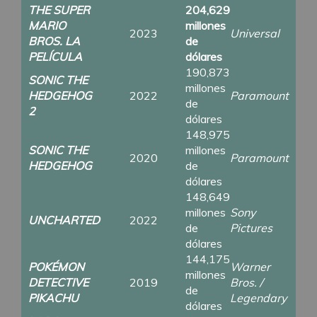
THE SUPER
204,629
MARIO
millones
2023
Universal
BROS. LA
de
PELÍCULA
dólares
190,873
SONIC THE
millones
HEDGEHOG
2022
Paramount
de
2
dólares
148,975
SONIC THE
millones
2020
Paramount
HEDGEHOG
de
dólares
148,649
millones
Sony
UNCHARTED
2022
de
Pictures
dólares
144,175
POKÉMON
Warner
millones
DETECTIVE
2019
Bros. /
de
PIKACHU
Legendary
dólares