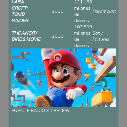
LARA
131,168
CROFT:
millones
2001
Paramount
TOMB
de
RAIDER
dólares
107,509
THE ANGRY
millones
Sony
2016
BIRDS MOVIE
de
Pictures
dólares
FUENTE RADIO 3 TRELEW