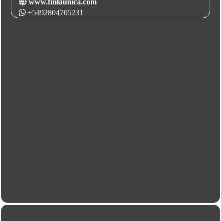
www.fmlaunica.com
+5492804705231