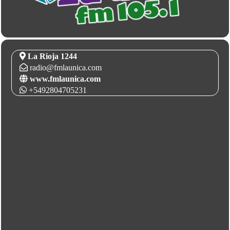
La Rioja 1244
radio@fmlaunica.com
www.fmlaunica.com
+5492804705231