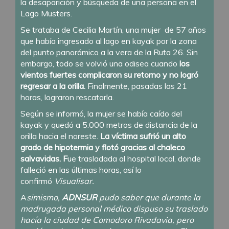
la
desaparición y búsqueda de una persona en el
Lago Musters.
Se trataba de Cecilia Martín, una mujer de 57 años
que había ingresado al lago en kayak por la zona
del punto panorámico a la vera de la Ruta 26. Sin
embargo, todo se volvió una odisea cuando
los
vientos fuertes complicaron su retorno y no logró
regresar a la orilla.
Finalmente, pasadas las 21
horas, lograron rescatarla.
Según se informó, la mujer se había caído del
kayak y quedó a 5.000 metros de distancia de la
orilla hacia el noreste.
La víctima sufrió un alto
grado de hipotermia y flotó gracias al chaleco
salvavidas. F
ue trasladada al hospital local, donde
falleció en las últimas horas, así lo
confirmó
Visualisar.
A
simismo,
ADNSUR
pudo saber que durante la
madrugada personal médico dispuso su traslado
hacía la ciudad de Comodoro Rivadavia, pero