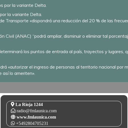
or la variante Delta.
rio de Transporte «dispondrá una reducción del 20 % de las frec
 Civil (ANAC) “podrá ampliar, disminuir o eliminar tal porcentaj
«determinará los puntos de entrada al país, trayectos y lugares
rá «autorizar el ingreso de personas al territorio nacional por
 así lo ameriten».
La Rioja 1244
radio@fmlaunica.com
www.fmlaunica.com
+5492804705231