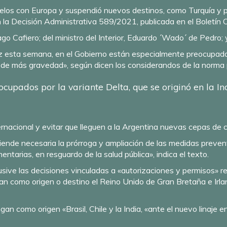
uelos con Europa y suspendió nuevos destinos, como Turquía y pa
n la
Decisión Administrativa 589/2021
, publicada en el Boletín O
go Cafiero; del ministro del Interior, Eduardo ´Wado´ de Pedro; y
esta semana, en el Gobierno están especialmente preocupados po
, de más gravedad», según dicen los considerandos de la norma
upados por la variante Delta, que se originó en la Ind
nternacional y evitar que lleguen a la Argentina nuevas cepas de 
ntiende necesaria la prórroga y ampliación de las medidas preve
arias, en resguardo de la salud pública», indica el texto.
nclusive las decisiones vinculadas a «autorizaciones y permisos»
an como origen o destino el Reino Unido de Gran Bretaña e Irla
an como origen «Brasil, Chile y la India, «ante el nuevo linaje 