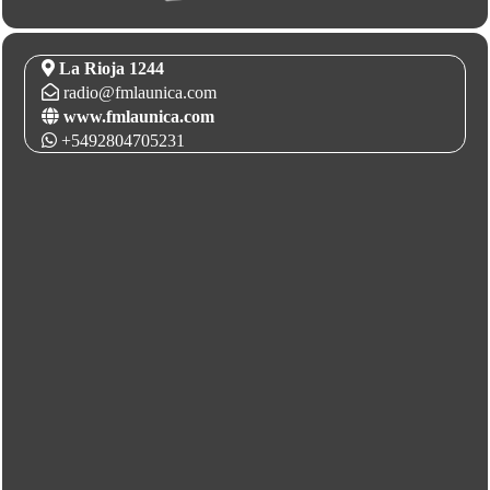
La Rioja 1244
radio@fmlaunica.com
www.fmlaunica.com
+5492804705231