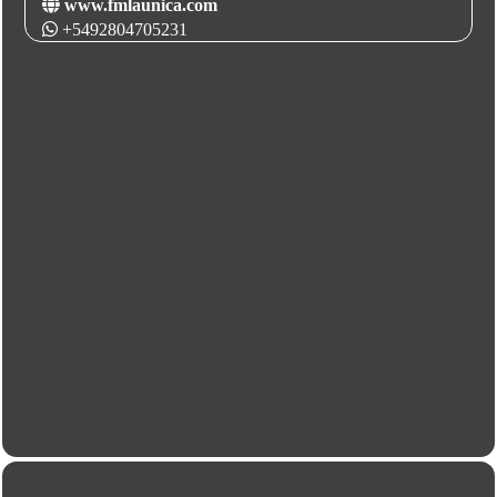
www.fmlaunica.com
+5492804705231