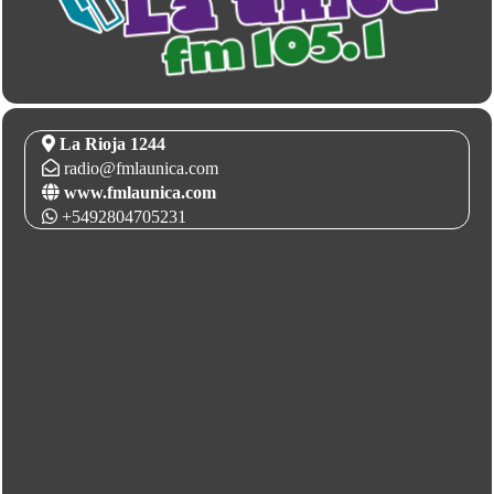
La Rioja 1244
radio@fmlaunica.com
www.fmlaunica.com
+5492804705231