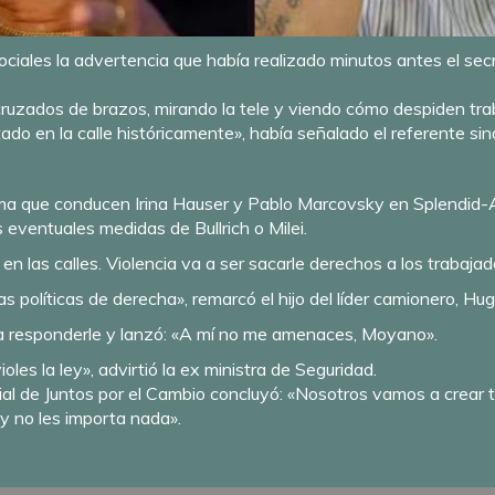
ciales la advertencia que había realizado minutos antes el secr
cruzados de brazos, mirando la tele y viendo cómo despiden tra
do en la calle históricamente», había señalado el referente sind
ama que conducen Irina Hauser y Pablo Marcovsky en Splendid
 eventuales medidas de Bullrich o Milei.
 en las calles. Violencia va a ser sacarle derechos a los trabajad
tas políticas de derecha», remarcó el hijo del líder camionero, H
r a responderle y lanzó: «A mí no me amenaces, Moyano».
les la ley», advirtió la ex ministra de Seguridad.
cial de Juntos por el Cambio concluyó: «Nosotros vamos a crear
y no les importa nada».