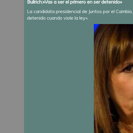
Bullrich:»Vas a ser el primero en ser detenido»
La candidata presidencial de Juntos por el Cambio,
detenido cuando viole la ley».