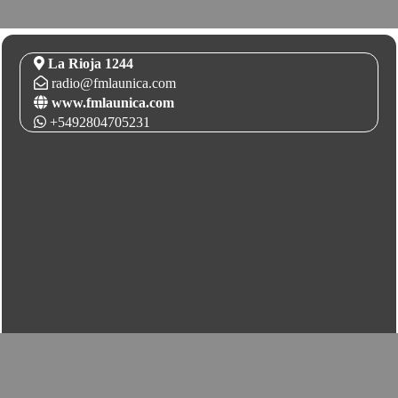
La Rioja 1244
radio@fmlaunica.com
www.fmlaunica.com
+5492804705231