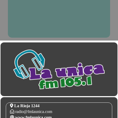
La Rioja 1244
radio@fmlaunica.com
www.fmlaunica.com