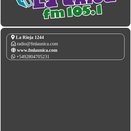
La Rioja 1244
radio@fmlaunica.com
www.fmlaunica.com
+5492804705231