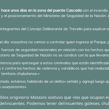
do hace unos dias en la zona del puente Cascada
con el incendio
a
y el posicionamiento del Ministerio de Seguridad de la Nación.
ntegrantes del Concejo Deliberante de Trevelin para explicar e
del día: «nosotros no vamos a controlar quien ingresa al Parque,
 fuerzas de seguridad nacionales en relación con los hechos que
isterio de Seguridad de Nación no se condice con la que llevamo
ncia para «perseguir a estos criminales que están identificad
r contra los hechos de violencia y vandálicos que han realiza
 territorio chubutense.»
stado, estamos hablando de un delito» señaló y agregó luego
s usurpaciones».
eblos originario Massoni sostuvo que «los que ocupan e
 delincuentes. Podemos tener delincuentes galeses, chu