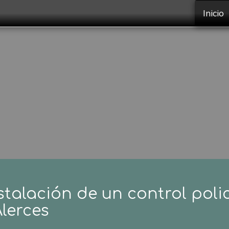
Inicio
talación de un control polici
lerces