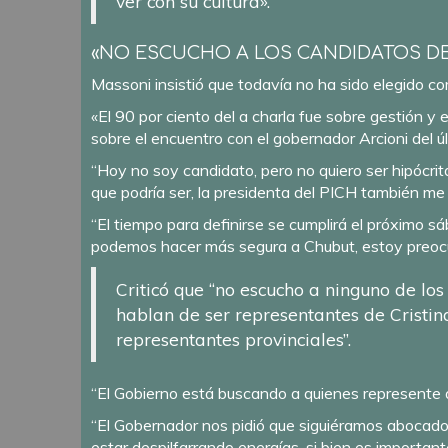
ver con su cultura».
«NO ESCUCHO A LOS CANDIDATOS DE
Massoni insistió que todavía no ha sido elegido c
«El 90 por ciento del a charla fue sobre gestión y
sobre el encuentro con el gobernador Arcioni del 
“Hoy no soy candidato, pero no quiero ser hipócr
que podría ser, la presidenta del PICH también me pr
“El tiempo para definirse se cumplirá el próximo 
podemos hacer más segura a Chubut, estoy preocu
Criticó que “no escucho a ninguno de lo
hablan de ser representantes de Cristina
representantes provinciales”.
“El Gobierno está buscando a quienes represente a
“El Gobernador nos pidió que siguiéramos abocados
estar despilfarrando energías, si bien es important