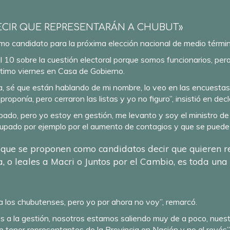
CIR QUE REPRESENTARÁN A CHUBUT»
omo candidato para la próxima elección nacional de medio térm
 el 10 sobre la cuestión electoral porque somos funcionarios, p
último viernes en Casa de Gobierno.
ita, sé que están hablando de mi nombre, lo veo en las encuest
oponía, pero cerraron las listas y yo no figuro”, insistió en decl
sábado, pero yo estoy en gestión, me levanto y soy el ministro 
pado por ejemplo por el aumento de contagios y que se puede 
s que se proponen como candidatos decir que quieren r
, o leales a Macri o Juntos por el Cambio, es toda una
 los chubutenses, pero yo por ahora no voy”, remarcó.
 a la gestión, nosotros estamos saliendo muy de a poco, nuestr
e tener representantes de la Provincia en Nación y no al revés”,