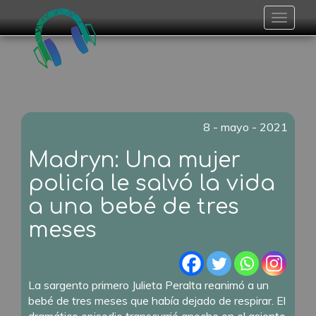
Toggle
navigat
8 - mayo - 2021
Madryn: Una mujer
policía le salvó la vida
a una bebé de tres
meses
La sargento primero Julieta Peralta reanimó a un
bebé de tres meses que había dejado de respirar. El
dramático episodio transcurrió anoche en el asiento