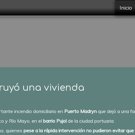
Inicio
ruyó una vivienda
tante incendio domiciliario en
Puerto Madryn
que dejó a una fam
ico y Río Mayo, en el
barrio Pujol
de la ciudad portuaria.
os, quienes
pese a la rápida intervención no pudieron evitar que