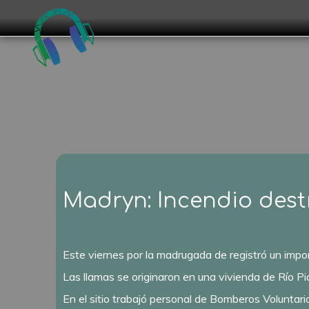
Madryn: Incendio dest
Este viernes por la madrugada de registró un impor
Las llamas se originaron en una vivienda de Río P
En el sitio trabajó personal de Bomberos Voluntari