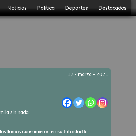
Noticias
Política
Deportes
Destacados
12 - marzo - 2021
ilia sin nada.
 las llamas consumieran en su totalidad la