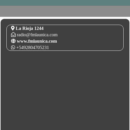
La Rioja 1244
radio@fmlaunica.com
www.fmlaunica.com
+5492804705231