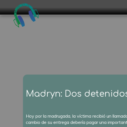
Madryn: Dos detenidos 
Hoy por la madrugada, la víctima recibió un llamad
cambio de su entrega debería pagar una importan