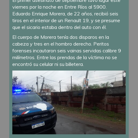
viernes por la noche en Entre Ríos al 5900.
Eduardo Enrique Morera, de 22 años, recibió seis
tiros en el interior de un Renault 19, y se presume
que el sicario estaba dentro del auto con él.
El cuerpo de Morera tenía dos disparos en la
cabeza y tres en el hombro derecho. Peritos
forenses incautaron seis vainas servidas calibre 9
milímetros. Entre las prendas de la víctima no se
encontró su celular ni su billetera.