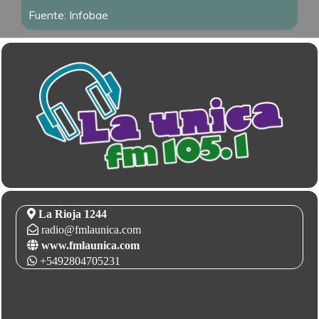
Fuente: Infobae
La Rioja 1244
radio@fmlaunica.com
www.fmlaunica.com
+5492804705231