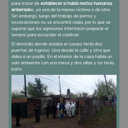
para tratar de
establecer si había restos humanos
enterrado
s, ya sea de la misma víctima o de otra.
Sin embargo, luego del trabajo de perros y
excavaciones no se encontró nada, por lo que se
supone que los agresores intentaron preparar el
terreno para esconder el cadáver.
El domicilio donde estaba el cuerpo tenía dos
puertas de ingreso. Una desde la calle y otra que
daba a un pasillo. En el interior de la casa había un
solo ambiente con una mesa y dos sillas y no tenía
baño.