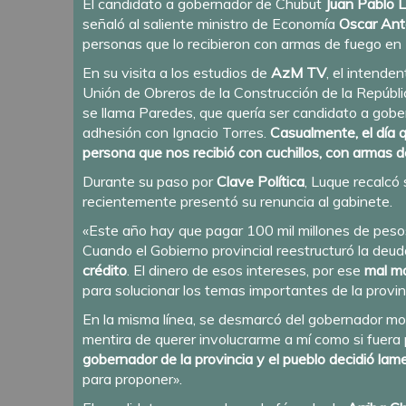
El candidato a gobernador de Chubut
Juan Pablo 
señaló al saliente ministro de Economía
Oscar An
personas que lo recibieron con armas de fuego en
En su visita a los estudios de
AzM TV
, el intende
Unión de Obreros de la Construcción de la Repúbli
se llama Paredes, que quería ser candidato a gober
adhesión con Ignacio Torres.
Casualmente, el día q
persona que nos recibió con cuchillos, con armas
Durante su paso por
Clave Política
, Luque recalcó
recientemente
presentó su renuncia
al gabinete.
«Este año hay que pagar 100 mil millones de peso
Cuando el Gobierno provincial reestructuró la deu
crédito
. El dinero de esos intereses, por ese
mal ma
para solucionar los temas importantes de la provinc
En la misma línea, se desmarcó del gobernador mo
mentira de querer involucrarme a mí como si fuera 
gobernador de la provincia y el pueblo decidió la
para proponer».