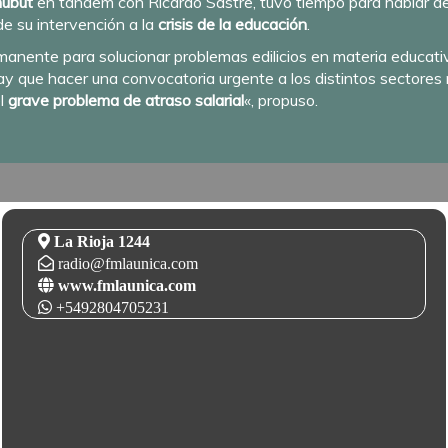
hubut
en tándem con Ricardo Sastre, tuvo tiempo para hablar de 
de su intervención a la
crisis de la educación
.
manente para solucionar problemas edilicios en materia educati
ay que hacer una convocatoria urgente a los distintos sectores r
el
grave problema de atraso salarial
«, propuso.
La Rioja 1244
radio@fmlaunica.com
www.fmlaunica.com
+5492804705231