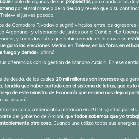
Luque
habló de algunas de sus
propuestas
para conducir los dest
tonena
por el mal manejo de la deuda y reveló que a su contrin
 Trelew el jueves pasado.
nte de Comodoro Rivadavia sugirió vínculos entre los agresores 
ca Argentina- y el senador de Juntos por el Cambio. «La
Uocra
nador, y todas las listas que había armado en la provincia
está
ue ganó las elecciones Merino en Trelew, en las fotos en el ba
 de fuego y demás
«, afirmó.
 sus diferencias con la gestión de Mariano Arcioni. En ese sent
s de deuda, de los cuales
10 mil millones son intereses
que gene
da,
tendría que haber cortado con el sistema de letras, que es lo 
nejo de este ministro de Economía que encima nos deja a parti
ia», disparó.
strando como credencial su militancia en 2019: «Juntos por el
parte del gobierno de Arcioni, que
todos sabemos que yo traba
mentablemente otra cosa
. Cuando uno utiliza todas sus energía