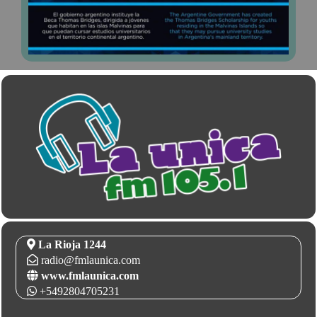
La Rioja 1244
radio@fmlaunica.com
www.fmlaunica.com
+5492804705231