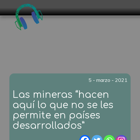
5 - marzo - 2021
Las mineras “hacen
aquí lo que no se les
permite en países
desarrollados”