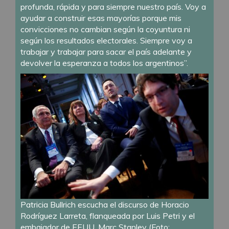
profunda, rápida y para siempre nuestro país. Voy a
ayudar a construir esas mayorías porque mis
convicciones no cambian según la coyuntura ni
según los resultados electorales. Siempre voy a
trabajar y trabajar para sacar el país adelante y
devolver la esperanza a todos los argentinos”.
Patricia Bullrich escucha el discurso de Horacio
Rodríguez Larreta, flanqueada por Luis Petri y el
embajador de EEUU, Marc Stanley (Foto: