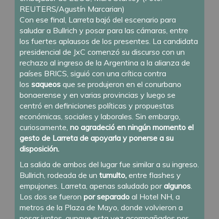
REUTERS/Agustín Marcarian)
Con ese final, Larreta bajó del escenario para
saludar a Bullrich y posar para las cámaras, entre
los fuertes aplausos de los presentes. La candidata
presidencial de JxC comenzó su discurso con
un
rechazo al ingreso de la Argentina a la alianza de
países BRICS,
siguió con una crítica contra
los
saqueos
que se produjeron en el conurbano
bonaerense y en varias provincias y luego se
centró en definiciones políticas y propuestas
económicas, sociales y laborales. Sin embargo,
curiosamente,
no agradeció en ningún momento el
gesto de Larreta de apoyarla y ponerse a su
disposición.
La salida de ambos del lugar fue similar a su ingreso.
Bullrich, rodeada de un
tumulto,
entre flashes y
empujones. Larreta, apenas saludado por
algunos
.
Los dos se fueron
por separado
al Hotel NH, a
metros de la Plaza de Mayo, donde volvieron a
posar juntos, aunque esta vez acompañados por