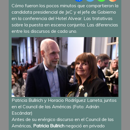
Cómo fueron los pocos minutos que compartieron la
candidata presidencial de JxC y el jefe de Gobierno
en la conferencia del Hotel Alvear. Las tratativas
sobre la puesta en escena conjunta. Las diferencias
entre los discursos de cada uno.
Patricia Bullrich y Horacio Rodríguez Larreta, juntos
en el Council de las Américas (Foto: Adrián
Escándar)
Antes de su enérgico discurso en el Council de las
Américas,
Patricia Bullrich
negoció en privado