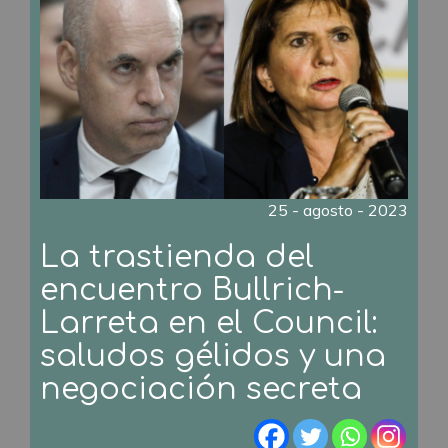
25 - agosto - 2023
La trastienda del
encuentro Bullrich-
Larreta en el Council:
saludos gélidos y una
negociación secreta