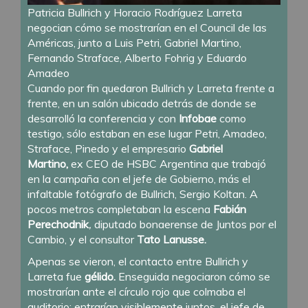
Patricia Bullrich y Horacio Rodríguez Larreta
negocian cómo se mostrarían en el Council de las
Américas, junto a Luis Petri, Gabriel Martino,
Fernando Straface, Alberto Fohrig y Eduardo
Amadeo
Cuando por fin quedaron Bullrich y Larreta frente a
frente, en un salón ubicado detrás de donde se
desarrolló la conferencia y con
Infobae
como
testigo, sólo estaban en ese lugar Petri, Amadeo,
Straface, Pinedo y el empresario
Gabriel
Martino,
ex CEO de HSBC Argentina que trabajó
en la campaña con el jefe de Gobierno, más el
infaltable fotógrafo de Bullrich, Sergio Koltan. A
pocos metros completaban la escena
Fabián
Perechodnik
,
diputado bonaerense de Juntos por el
Cambio, y el consultor
Tato Lanusse.
Apenas se vieron, el contacto entre Bullrich y
Larreta fue
gélido.
Enseguida negociaron cómo se
mostrarían ante el círculo rojo que colmaba el
auditorio: entrarían visiblemente juntos, el jefe de