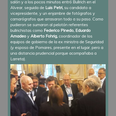
salón y a los pocos minutos entró Bullrich en el
Alvear, seguida de
Luis Petri,
su candidato a
vicepresidente, y un enjambre de fotógrafos y
camarógrafos que arrasaron todo a su paso. Como
pudieron se sumaron al pelotón referentes
bullrichistas como
Federico Pinedo, Eduardo
Amadeo
y
Alberto Fohrig,
coordinador de los
equipos de gobierno de la ex ministra de Seguridad
(y esposo de Pomares, presente en el lugar, pero a
una distancia prudencial porque acompañaba a
Larreta).