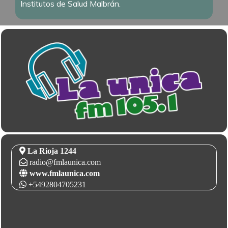
Institutos de Salud Malbrán.
La Rioja 1244
radio@fmlaunica.com
www.fmlaunica.com
+5492804705231