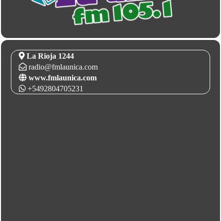
La Rioja 1244
radio@fmlaunica.com
www.fmlaunica.com
+5492804705231