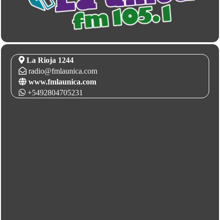
La Rioja 1244
radio@fmlaunica.com
www.fmlaunica.com
+5492804705231