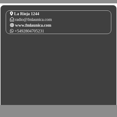
La Rioja 1244
radio@fmlaunica.com
www.fmlaunica.com
+5492804705231