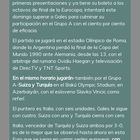
primeras presentaciones y ya tiene su boleto a los
octavos de final de la Eurocopa, intentará este
domingo superar a Gales para culminar su
participación en el Grupo A con el ciento por ciento
de eficacia.
El partido se jugará en el estadio Olímpico de Roma,
donde la Argentina perdió la final de la Copa del
Mundo 1990 ante Alemania, desde las 13, con el
arbitraje del rumano Ovidiu Haegan y televisación
de DirecTV y TNT Sports.
En el mismo horario
jugarán
-también por el Grupo
A-
Suiza y Turquía
en el Bakú Olympic Stadium, en
Azerbaiyán, con el esloveno Slavko Vincic como
referí.
El puntero es Italia, con seis unidades. Gales le sigue
con cuatro, Suiza con uno y Turquía cierra con cero.
Italia, vencedor de Turquía y Suiza ambos por 3-0
,
es de lo mejor que se observó hasta ahora en esta
Euro que se juega en varias sedes europeas,
con