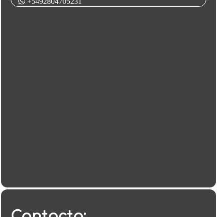
+5492804705231
Contacto: