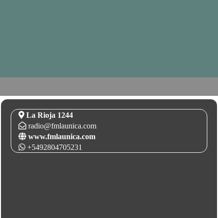
La Rioja 1244
radio@fmlaunica.com
www.fmlaunica.com
+5492804705231