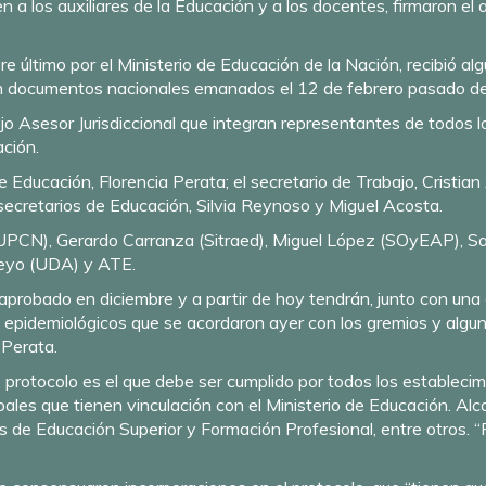
n a los auxiliares de la Educación y a los docentes, firmaron el 
 último por el Ministerio de Educación de la Nación, recibió al
 en documentos nacionales emanados el 12 de febrero pasado de
jo Asesor Jurisdiccional que integran representantes de todos l
ación.
 Educación, Florencia Perata; el secretario de Trabajo, Cristian
bsecretarios de Educación, Silvia Reynoso y Miguel Acosta.
ar (UPCN), Gerardo Carranza (Sitraed), Miguel López (SOyEAP),
eyo (UDA) y ATE.
 aprobado en diciembre y a partir de hoy tendrán, junto con una 
s epidemiológicos que se acordaron ayer con los gremios y algu
a Perata.
e protocolo es el que debe ser cumplido por todos los estableci
pales que tienen vinculación con el Ministerio de Educación. Al
 de Educación Superior y Formación Profesional, entre otros. “R