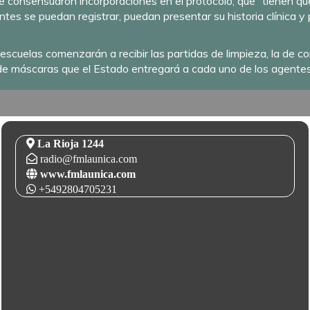
se consensuaron incorporaciones en el protocolo, que “tienen q
es se puedan registrar, puedan presentar su historia clínica y 
 escuelas comenzarán a recibir las partidas de limpieza, la de
n de máscaras que el Estado entregará a cada uno de los agente
La Rioja 1244
radio@fmlaunica.com
www.fmlaunica.com
+5492804705231