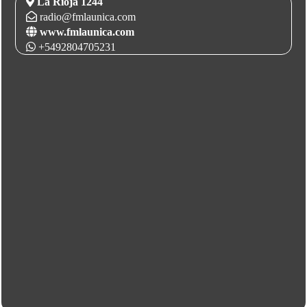
La Rioja 1244
radio@fmlaunica.com
www.fmlaunica.com
+5492804705231