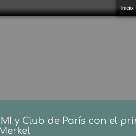
Inicio
I y Club de París con el pri
Merkel