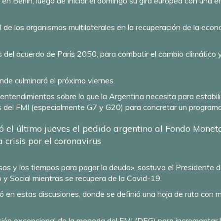
 Berlín, luego de iniciar el domingo su gira europea con una e
l de los organismos multilaterales en la recuperación de la eco
 del acuerdo de París 2050, para combatir el cambio climático y
de culminará el próximo viernes.
 entendimientos sobre lo que la Argentina necesita para estabili
s del FMI (especialmente G7 y G20) para concretar un programa 
 el último jueves el pedido argentino al Fondo Monetar
 crisis por el coronavirus
asas y los tiempos para pagar la deuda», sostuvo el Presidente d
 y Social mientras se recupera de la Covid-19.
 en estas discusiones, donde se definió una hoja de ruta con m
ión excepcional de la moneda del FMI (DEG) para incrementar 