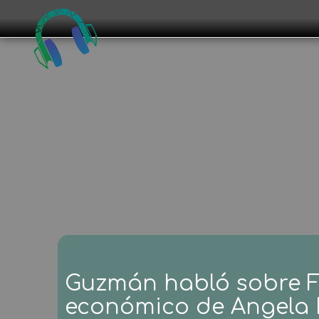
Guzmán habló sobre FM
económico de Angela 