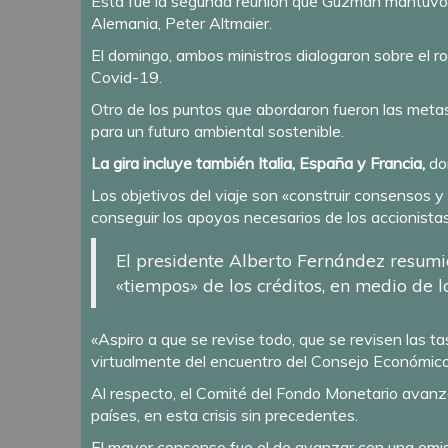
Esta fue la segunda reunión que Guzmán mantuvo en
Alemania, Peter Altmaier.
El domingo, ambos ministros dialogaron sobre el ro
Covid-19.
Otro de los puntos que abordaron fueron las metas
para un futuro ambiental sostenible.
La gira incluye también Italia, España y Francia,
don
Los objetivos del viaje son «construir consensos y
conseguir los apoyos necesarios de los accionista
El presidente Alberto Fernández resumió
«tiempos» de los créditos, en medio de la
«Aspiro a que se revise todo, que se revisen las t
virtualmente del encuentro del Consejo Económico
Al respecto, el Comité del Fondo Monetario avanzó
países, en esta crisis sin precedentes.
El mayor consenso fue el de avanzar con una emis