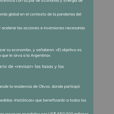
ntrevista con su par de Economía y Energía de
nomía global en el contexto de la pandemia del
 acelerar las acciones e inversiones necesarias
zar su economía», y señalaron: «El objetivo es
que le sirva a la Argentina».
io de «revisar» las tasas y los
esde la residencia de Olivos, donde participó
edidas «históricas» que beneficiarán a todos los
las reservas mundiales por US$ 650.000 millones,