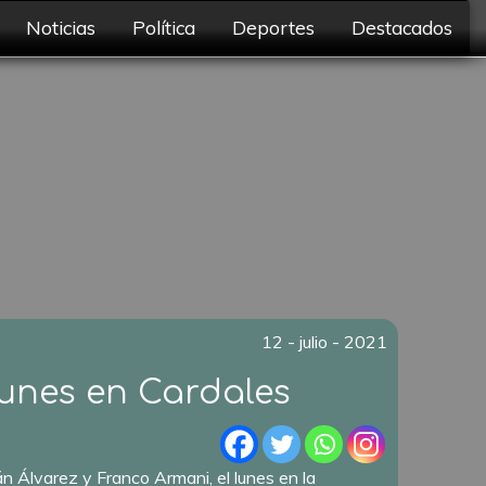
Noticias
Política
Deportes
Destacados
12 - julio - 2021
lunes en Cardales
n Álvarez y Franco Armani, el lunes en la