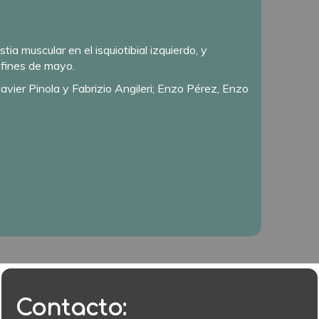
ia muscular en el isquiotibial izquierdo, y
 fines de mayo.
avier Pinola y Fabrizio Angileri; Enzo Pérez, Enzo
Contacto: