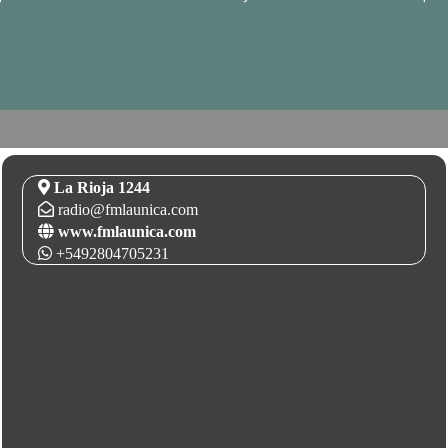
La Rioja 1244
radio@fmlaunica.com
www.fmlaunica.com
+5492804705231