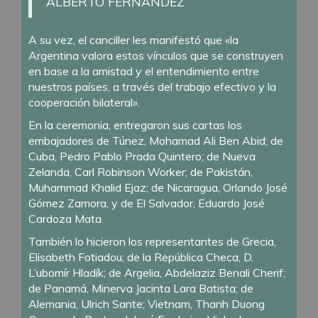
ALBERTO FERNÁNDEZ
A su vez, el canciller les manifestó que «la
Argentina valora estos vínculos que se construyen
en base a la amistad y el entendimiento entre
nuestros países, a través del trabajo efectivo y la
cooperación bilateral».
En la ceremonia, entregaron sus cartas los
embajadores de Túnez, Mohamad Ali Ben Abid; de
Cuba, Pedro Pablo Prada Quintero; de Nueva
Zelanda, Carl Robinson Worker; de Pakistán,
Muhammad Khalid Ejaz; de Nicaragua, Orlando José
Gómez Zamora, y de El Salvador, Eduardo José
Cardoza Mata.
También lo hicieron los representantes de Grecia,
Elisabeth Fotiadou; de la República Checa, D.
L’ubomír Hladík; de Argelia, Abdelaziz Benali Cherif;
de Panamá, Minerva Jacinta Lara Batista; de
Alemania, Ulrich Sante; Vietnam, Thanh Duong