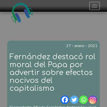
Toggle
navigat
27 - enero - 2021
Fernández destacó rol
moral del Papa por
advertir sobre efectos
nocivos del
capitalismo
El presidente Alberto Fernández destacó hoy el rol