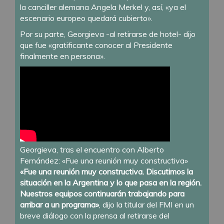
la canciller alemana Angela Merkel y, así, «ya el
escenario europeo quedará cubierto».
Por su parte, Georgieva -al retirarse de hotel- dijo
que fue «gratificante conocer al Presidente
finalmente en persona».
Georgieva, tras el encuentro con Alberto
Fernández: «Fue una reunión muy constructiva»
«Fue una reunión muy constructiva. Discutimos la
situación en la Argentina y lo que pasa en la región.
Nuestros equipos continuarán trabajando para
arribar a un programa»
, dijo la titular del FMI en un
breve diálogo con la prensa al retirarse del