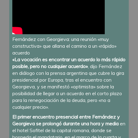
Fernández con Georgieva: una reunión «muy
constructiva» que allana el camino a un «rápido»
acuerdo
«La vocación es encontrar un acuerdo lo más rápido
posible, pero no cualquier acuerdo»
, dijo Fernández
en diálogo con la prensa argentina que cubre la gira
presidencial por Europa, tras el encuentro con
Georgieva, y se manifestó «optimista» sobre la
posibilidad de llegar a un acuerdo en el corto plazo
para la renegociación de la deuda, pero «no a
cualquier precio».
El primer encuentro presencial entre Fernández y
Georgieva se prolongó durante una hora y media
en
el hotel Sofitel de la capital romana, donde se
hospeda el mandatario, en el marco de la cuarta y