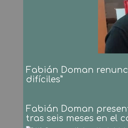
Fabián Doman renunció
difíciles”
Fabián Doman present
tras seis meses en el c