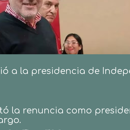
 a la presidencia de Indep
ó la renuncia como preside
argo.