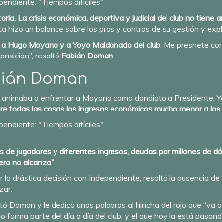
istoria. La crisis económica, deportiva y judicial del club no ti
sta
hizo un balance sobre los pros y contras de su gestión y expl
 a Hugo Moyano y a Yoyo Maldonado del club
. Me presnete co
ansición”, resaltó
Fabián Doman
.
bián Doman
se animaba a enfrentar a Moyano como dandiato a Presidente. Ya
sobre todas las cosas los ingresos económicos mucho menor a lo
tas de jugadores y diferentes ingresos, deudas por millones de 
Pero no alcanza”
.
mar la drástica decisión con Independiente, resaltó la ausencia
zar.
altó Dóman y le dedicó unas palabras al hincha del rojo que “va a 
 forma parte del día a día del club, y el que hoy la está pasand