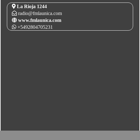
La Rioja 1244
radio@fmlaunica.com
www.fmlaunica.com
+5492804705231