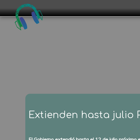
Extienden hasta julio
El Gobierno extendió hasta el 12 de julio próximo 