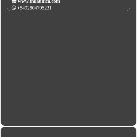
www.fmlaunica.com
+5492804705231