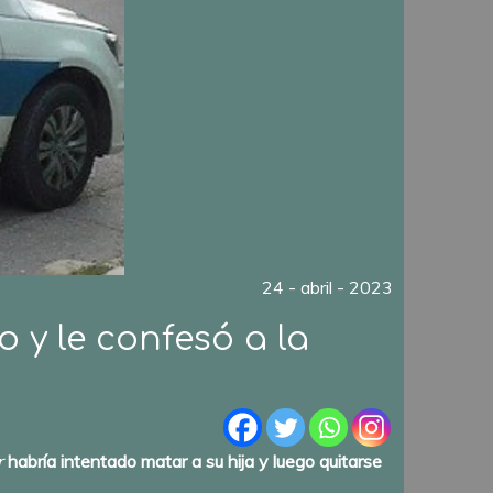
24 - abril - 2023
 y le confesó a la
er
habría intentado matar a su hija y luego quitarse