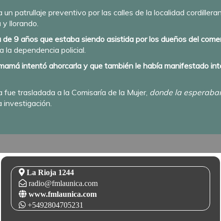
 un patrullaje preventivo por las calles de la localidad cordille
y llorando.
 de 9 años que estaba siendo asistida por los dueños del comer
a la dependencia policial.
mamá intentó ahorcarla y que también le había manifestado inte
ña fue trasladada a la Comisaría de la Mujer,
donde la esperaban 
a investigación.
La Rioja 1244
radio@fmlaunica.com
www.fmlaunica.com
+5492804705231