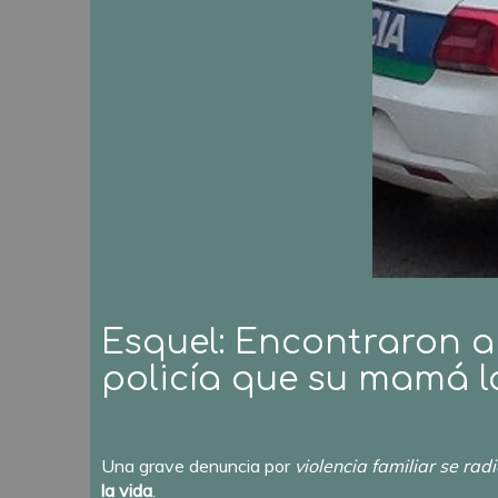
Esquel: Encontraron a 
policía que su mamá l
Una grave denuncia por
violencia familiar se rad
la vida
.