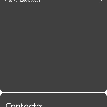
+5492804705231
Contacto: