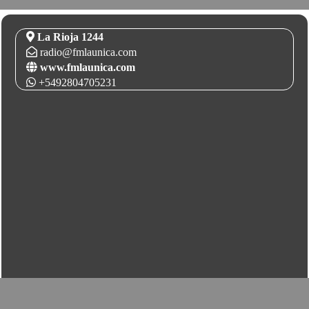
La Rioja 1244
radio@fmlaunica.com
www.fmlaunica.com
+5492804705231