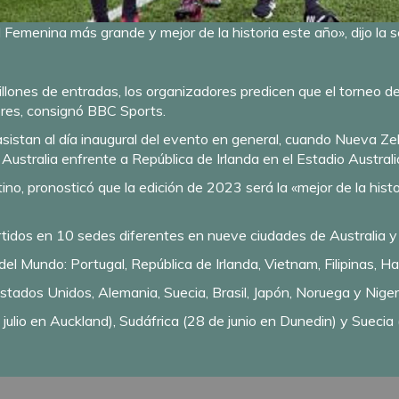
 Femenina más grande y mejor de la historia este año», dijo la 
lones de entradas, los organizadores predicen que el torneo d
ores, consignó BBC Sports.
istan al día inaugural del evento en general, cuando Nueva Ze
ustralia enfrente a República de Irlanda en el Estadio Austral
antino, pronosticó que la edición de 2023 será la «mejor de la h
tidos en 10 sedes diferentes en nueve ciudades de Australia 
el Mundo: Portugal, República de Irlanda, Vietnam, Filipinas, H
stados Unidos, Alemania, Suecia, Brasil, Japón, Noruega y Niger
e julio en Auckland), Sudáfrica (28 de junio en Dunedin) y Sueci