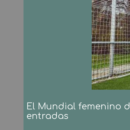
El Mundial femenino d
entradas